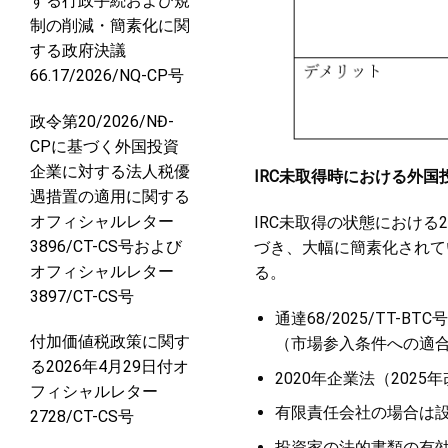
する行政手続および規
制の削減・簡素化に関
する政府決議
66.17/2026/NQ-CP号
政令第20/2026/NĐ-
CPに基づく外国投資
企業に対する法人税優
IRC未取得時における外国
遇措置の適用に関する
オフィシャルレター
IRC未取得の状態における2
3896/CT-CS号および
づき、大幅に簡素化されて
オフィシャルレター
る。
3897/CT-CS号
通達68/2025/TT-
付加価値税政策に関す
（市場参入条件への適
る2026年4月29日付オ
2020年企業法（202
フィシャルレター
有限責任会社の場合は
2728/CT-CS号
投資家の法的書類の有