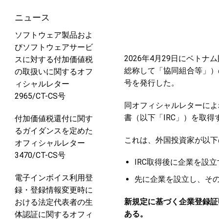
ニュース
ソフトウェア製品およ
びソフトウェアサービ
2026年4月29日にベ
スに対する付加価値税
総称して「協同組合等」）の
の取扱いに関するオフ
号を発行した。
ィシャルレター
2965/CT-CS号
同オフィシャルレターによ
書（以下「IRC」）を取
付加価値税還付に関す
るガイダンスを定めた
これは、外国投資家が以下
オフィシャルレター
3470/CT-CS号
IRC取得後に企業を設
電子インボイス利用登
先に企業を設立し、その
録・登録情報変更時に
新規定に基づく企業登録証
おける法定代表者の生
ある。
体認証に関するオフィ