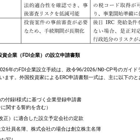
投資企業（FDI企業）の設立申請書類
026年のFDI企業設立手続は、政令96/2026/NĐ-CP号のガイ
います。外国投資家によるERC申請書類一式は、主に以下のと
BTC号の付録I様式に基づく企業登録申請書
合に関する誓約を含む）
5年改正）に適合した設立予定会社の定款
設立社員名簿、株式会社の場合は創立株主名簿
効な写し