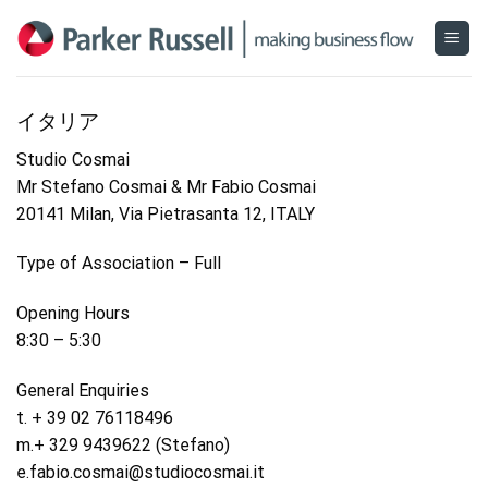
Skip
to
content
イタリア
Studio Cosmai
Mr Stefano Cosmai & Mr Fabio Cosmai
20141 Milan, Via Pietrasanta 12, ITALY
Type of Association – Full
Opening Hours
8:30 – 5:30
General Enquiries
t. + 39 02 76118496
m.+ 329 9439622 (Stefano)
e.fabio.cosmai@studiocosmai.it