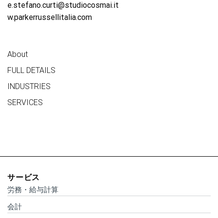
e.stefano.curti@studiocosmai.it
w.parkerrussellitalia.com
About
FULL DETAILS
INDUSTRIES
SERVICES
サービス
労務・給与計算
会計