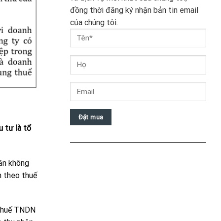
đồng thời đăng ký nhận bản tin email
của chúng tôi.
Đặt mua
 tư là tổ
ần không
h theo thuế
 thuế TNDN