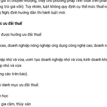
g giá trị chuyển nhượng, thay cho phương pháp tính thuế trên phầ
g trừ giá vốn). Tuy nhiên, luật không quy định cụ thể mức thuế 
 Nghị định hướng dẫn thi hành luật mới.
c ưu đãi thuế
 được hưởng ưu đãi thuế:
cao, doanh nghiệp nông nghiệp ứng dụng công nghệ cao; doanh n
iệp nhỏ và vừa, ươm tạo doanh nghiệp nhỏ và vừa; kinh doanh kh
ệp nhỏ và vừa
ng cáo trên báo).
i danh mục ưu đãi thuế:
h học
, gia cầm, thủy sản