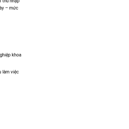
n thu nhập
này – mức
ghiệp khoa
u làm việc