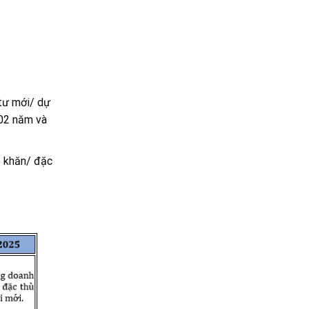
tư mới/ dự
 02 năm và
ó khăn/ đặc