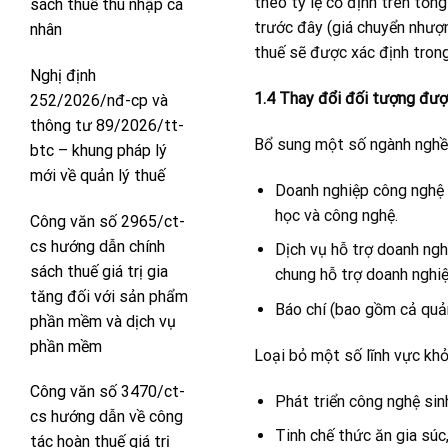
theo tỷ lệ cố định trên tổn
sách thuế thu nhập cá
trước đây (giá chuyển nhượn
nhân
thuế sẽ được xác định trong
Nghị định
1.4 Thay đổi đối tượng đượ
252/2026/nđ-cp và
thông tư 89/2026/tt-
Bổ sung một số ngành nghề
btc – khung pháp lý
mới về quản lý thuế
Doanh nghiệp công nghệ 
học và công nghệ.
Công văn số 2965/ct-
cs hướng dẫn chính
Dịch vụ hỗ trợ doanh ngh
sách thuế giá trị gia
chung hỗ trợ doanh nghi
tăng đối với sản phẩm
Báo chí (bao gồm cả quả
phần mềm và dịch vụ
phần mềm
Loại bỏ một số lĩnh vực khỏ
Công văn số 3470/ct-
Phát triển công nghệ sin
cs hướng dẫn về công
Tinh chế thức ăn gia súc
tác hoàn thuế giá trị