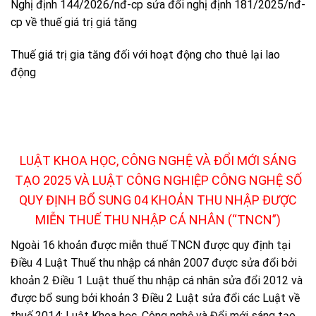
Nghị định 144/2026/nđ-cp sửa đổi nghị định 181/2025/nđ-
cp về thuế giá trị giá tăng
Thuế giá trị gia tăng đối với hoạt động cho thuê lại lao
động
LUẬT KHOA HỌC, CÔNG NGHỆ VÀ ĐỔI MỚI SÁNG
TẠO 2025 VÀ LUẬT CÔNG NGHIỆP CÔNG NGHỆ SỐ
QUY ĐỊNH BỔ SUNG 04 KHOẢN THU NHẬP ĐƯỢC
MIỄN THUẾ THU NHẬP CÁ NHÂN (“TNCN”)
Ngoài 16 khoản được miễn thuế TNCN được quy định tại
Điều 4 Luật Thuế thu nhập cá nhân 2007 được sửa đổi bởi
khoản 2 Điều 1 Luật thuế thu nhập cá nhân sửa đổi 2012 và
được bổ sung bởi khoản 3 Điều 2 Luật sửa đổi các Luật về
thuế 2014; Luật Khoa học, Công nghệ và Đổi mới sáng tạo