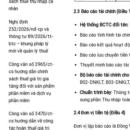
sách thuế thu nhập cá
nhân
2.3 Báo cáo tài chính (
Nghị định
Hệ thống BCTC đổi tên:
252/2026/nđ-cp và
Báo cáo tình hình tài chí
thông tư 89/2026/tt-
btc – khung pháp lý
Báo cáo kết quả hoạt độ
mới về quản lý thuế
Báo cáo lưu chuyển tiền 
Công văn số 2965/ct-
Thuyết minh báo cáo tài 
cs hướng dẫn chính
Bộ báo cáo tài chính cho
sách thuế giá trị gia
B02-DNKLT, B03-DNKLT
tăng đối với sản phẩm
Chuẩn trình bày:
Thông tư
phần mềm và dịch vụ
sung phần Thu nhập toàn
phần mềm
2.4 Đơn vị tiền tệ (Điều 4)
Công văn số 3470/ct-
cs hướng dẫn về công
Đơn vị lập báo cáo là Đồng 
tác hoàn thuế giá trị