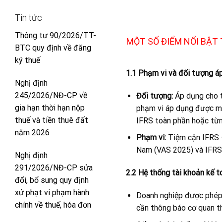
Tin tức
Thông tư 90/2026/TT-
MỘT SỐ ĐIỂM NỔI BẬT
BTC quy định về đăng
ký thuế
1.1 Phạm vi và đối tượng á
Nghị định
245/2026/NĐ-CP về
Đối tượng:
Áp dụng cho tấ
gia hạn thời hạn nộp
phạm vi áp dụng được mở
thuế và tiền thuê đất
IFRS toàn phần hoặc từng
năm 2026
Phạm vi:
Tiệm cận IFRS –
Nam (VAS 2025) và IFRS
Nghị định
291/2026/NĐ-CP sửa
2.2 Hệ thống tài khoản kế t
đổi, bổ sung quy định
xử phạt vi phạm hành
Doanh nghiệp được phép t
chính về thuế, hóa đơn
cần thông báo cơ quan th