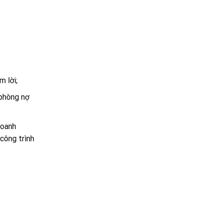
m lời;
 phòng nợ
doanh
công trình