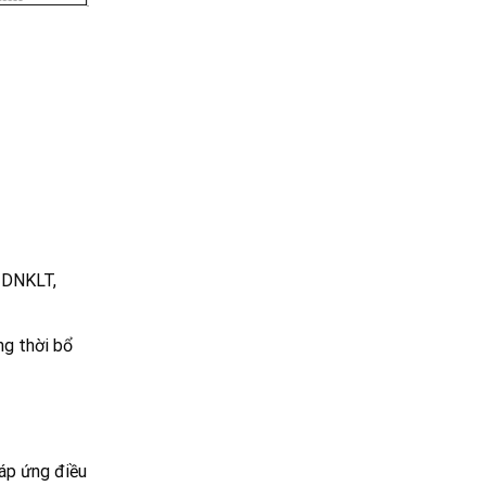
-DNKLT,
ng thời bổ
đáp ứng điều