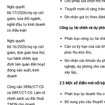
Cho phép lựa chọn mô hình
Nghị quyết
Thuyết minh rõ ràng trên 
66.17/2026/nq-cp cắt
Ghi nhận giá trị theo đá
giảm, sửa đổi ngành,
nghề đầu tư kinh doanh
Công cụ tài chính và dự phò
có điều kiện
Phân loại công cụ tài ch
Nghị quyết
Căn cứ kỳ hạn của các kh
66.16/2026/nq-cp cắt
phải thu khó đòi;
giảm, đơn giản hóa thủ
tục hành chính, quy
Ghi nhận các khoản dự p
định liên quan đến hoạt
nghiệp, dự phòng cho các
động sản xuất, kinh
xây lắp,…
doanh
2.5 Một số điểm mới nổi bậ
Công văn 3896/CT-CS
và 3897/CT-CS: Làm rõ
Phân loại lại doanh thu v
chính sách ưu đãi thuế
Bổ sung yêu cầu thuyết min
TNDN cho doanh