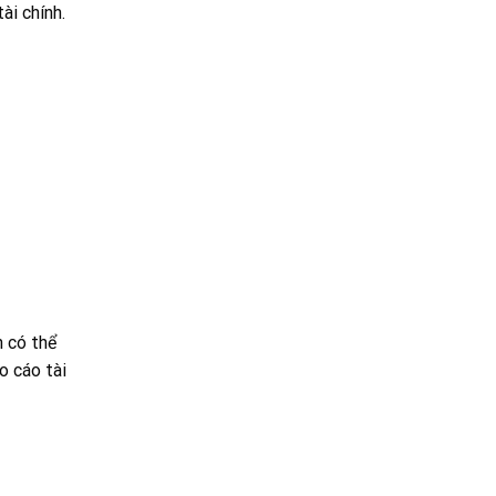
ài chính.
n có thể
o cáo tài