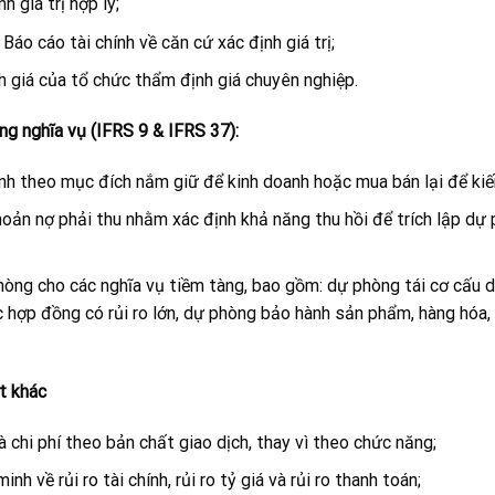
 giá trị hợp lý;
Báo cáo tài chính về căn cứ xác định giá trị;
nh giá của tổ chức thẩm định giá chuyên nghiệp.
ng nghĩa vụ (IFRS 9 & IFRS 37):
ính theo mục đích nắm giữ để kinh doanh hoặc mua bán lại để kiế
oản nợ phải thu nhằm xác định khả năng thu hồi để trích lập dự
hòng cho các nghĩa vụ tiềm tàng, bao gồm: dự phòng tái cơ cấu 
 hợp đồng có rủi ro lớn, dự phòng bảo hành sản phẩm, hàng hóa, 
t khác
à chi phí theo bản chất giao dịch, thay vì theo chức năng;
h về rủi ro tài chính, rủi ro tỷ giá và rủi ro thanh toán;