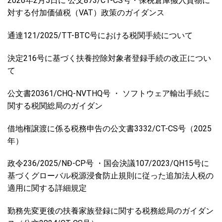
2026年2月5日に 公文873/CT-CS号・保税倉庫搬入貨物に
対する付加価値税（VAT）政策のガイダンス
通達121/2025/TT-BTC号における税関手続について
決定216号に基づく扶養控除対象者登録手続の改正につい
て
公文書20361/CHQ-NVTHQ号 ・ ソフトウェア輸出手続に
関する税関総局のガイダン
借地権譲渡に係る税務申告の公文書3332/CT-CS号（2025
年）
政令236/2025/NĐ-CP号 ・国会決議107/2023/QH15号に
基づくグローバル税源浸食防止規則に従った追加法人税の
適用に関する詳細規定
勤務先変更後の扶養家族登録に関する税務総局のガイダン