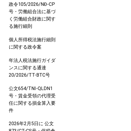
政令105/2026/NĐ-CP
号・労働組合法に基づ
く労働組合財政に関す
る施行細則
個人所得税法施行細則
に関する政令案
年法人税法施行ガイダ
ンスに関する通達
20/2026/TT-BTC号
公文654/TNI-QLDN1
号・賃金受領の代理受
任に関する損金算入要
件
2026年2月5日に 公文
873/CT-CS号・保税倉