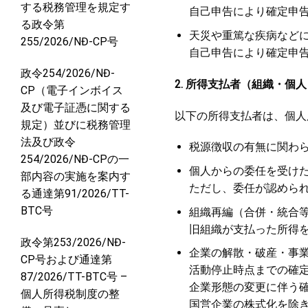
する税務管理を規定す
自己申告により確定申
る政令第
天災や重篤な疾病など
255/2026/NĐ-CP号
自己申告により確定申
政令254/2026/NĐ-
2.
所得支払者（組織
・個人
CP（電子インボイス
及び電子証憑に関する
以下の所得支払者は、個人
規定）並びに税務管理
法及び政令
税源徴収の有無に関わ
254/2026/NĐ-CPの一
個人からの委任を受け
部内容の実施を案内す
ただし、委任が認めら
る通達第91/2026/TT-
BTC号
組織再編（合併
・統合
旧組織が支払った所得
政令第253/2026/NĐ-
企業の解散
・破産・事
CP号および通達第
活動停止時点までの確
87/2026/TT-BTC号 –
企業形態の変更に伴う
個人所得税制度の整
国営企業の株式化を除