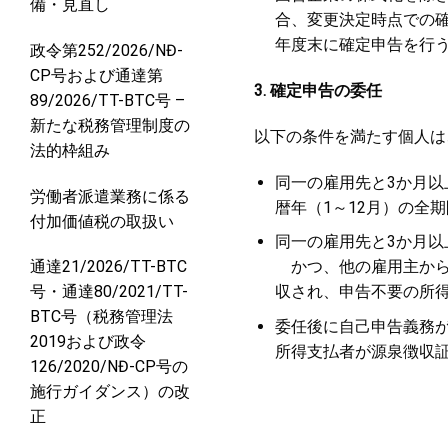
備・見直し
合、変更決定時点での
年度末に確定申告を行
政令第252/2026/NĐ-
CP号および通達第
3.
確定申告の委任
89/2026/TT-BTC号 –
新たな税務管理制度の
以下の条件を満たす個人は
法的枠組み
同一の雇用先と
3
か月以
労働者派遣業務に係る
暦年（
1
～
12
月）の全期
付加価値税の取扱い
同一の雇用先と
3
か月以
かつ、他の雇用主から
通達21/2026/TT-BTC
収され、申告不要の所
号・通達80/2021/TT-
BTC号（税務管理法
委任後に自己申告義務
2019および政令
所得支払者が源泉徴収
126/2020/NĐ-CP号の
施行ガイダンス）の改
正