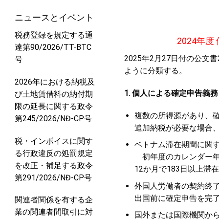
ニュースとイベント
税務登録を規定する通
2024
年度
達第90/2026/TT-BTC
2025
年
2
月
27
日付の公文書
号
ように分類する。
2026年における納税及
1.
個人による確定申告義務
び土地賃借料の納付期
限の延長に関する政令
複数の所得源があり、
第245/2026/NĐ-CP号
追加納税が必要な場合
税・インボイスに関す
ベトナム滞在期間に関
る行政違反の処罰規定
初年度のカレンダー年
を改正・補足する政令
12
か月で
183
日以上滞在
第291/2026/NĐ-CP号
外国人労働者の契約終
出国前に確定申告を完
関連者関係を有する企
業の関連者間取引に対
国外または国際機関か