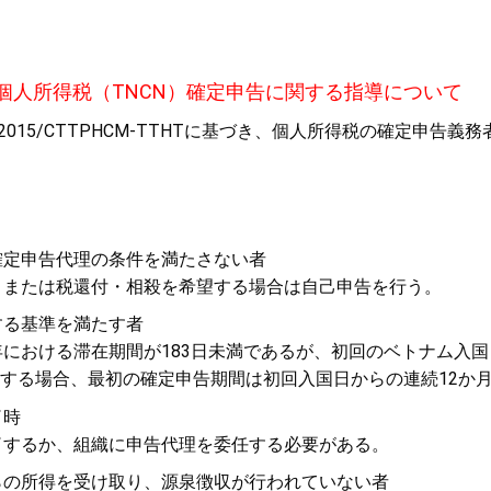
個人所得税（
TNCN
）確定申告に関する指導について
2015/CTTPHCM-TTHT
に基づき、個人所得税の確定申告義務
確定申告代理の条件を満たさない者
、または税還付
・相殺を希望する場合は自己申告を行う。
する基準を満たす者
における滞在期間が
183
日未満であるが、初回のベトナム入国
する場合、最初の確定申告期間は初回入国日からの連続
12
か
了時
了するか、組織に申告代理を委任する必要がある。
らの所得を受け取り、源泉徴収が行われていない者